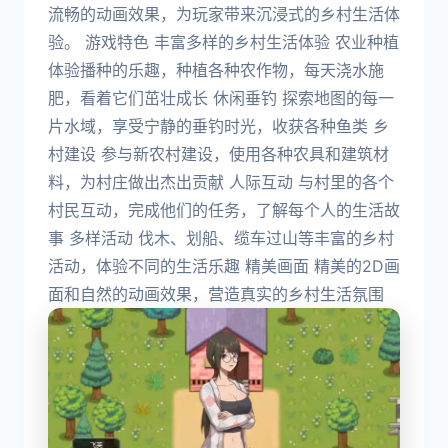
流畅的动画效果，为玩家带来沉浸式的乡村生活体
验。 游戏特色 丰富多样的乡村生活体验 农业种植
体验播种的乐趣，种植各种农作物，每天浇水施
肥，看着它们茁壮成长 休闲垂钓 探索地图的每一
片水域，享受宁静的垂钓时光，收获各种鱼类 乡
村建设 参与新农村建设，使用各种农具和建筑材
料，为村庄做出杰出贡献 人际互动 与村里的各个
村民互动，完成他们的任务，了解每个人的生活故
事 多样活动 伐木、划船、缆车过山等丰富的乡村
活动，体验不同的生活乐趣 精美画面 精美的2D画
面和自然的动画效果，营造真实的乡村生活氛围