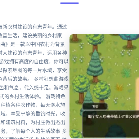
与新农村建设的有志青年。通过
改善生活，建设美丽的乡村家
狂想曲》是一款以中国农村为背景
村大建设的有志青年，运用各种
 游戏拥有高度的自由度，你可以
以探索地图的每一片水域，享受
色背后的故事。 乡村狂想曲游戏
特色和气息，代入感十足。游戏采
式的乡村生活体验。 游戏特色
，种植各种农作物，每天浇水施
水域，享受宁静的垂钓时光，收
具和建筑材料，为村庄做出杰出
任务，了解每个人的生活故事 多