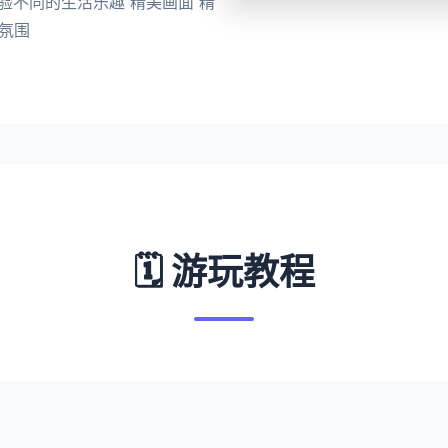
验不同的生活乐趣 精美画面 精
氛围
🗓️ 游玩教程