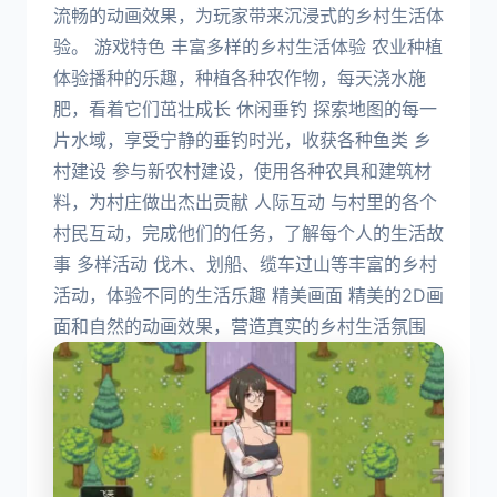
流畅的动画效果，为玩家带来沉浸式的乡村生活体
验。 游戏特色 丰富多样的乡村生活体验 农业种植
体验播种的乐趣，种植各种农作物，每天浇水施
肥，看着它们茁壮成长 休闲垂钓 探索地图的每一
片水域，享受宁静的垂钓时光，收获各种鱼类 乡
村建设 参与新农村建设，使用各种农具和建筑材
料，为村庄做出杰出贡献 人际互动 与村里的各个
村民互动，完成他们的任务，了解每个人的生活故
事 多样活动 伐木、划船、缆车过山等丰富的乡村
活动，体验不同的生活乐趣 精美画面 精美的2D画
面和自然的动画效果，营造真实的乡村生活氛围