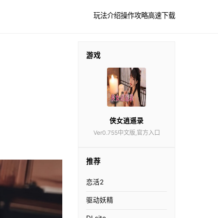
玩法介绍
操作攻略
高速下载
游戏
侠女逍遥录
Ver0.755中文版,官方入口
推荐
恋活2
驱动妖精
DLsite