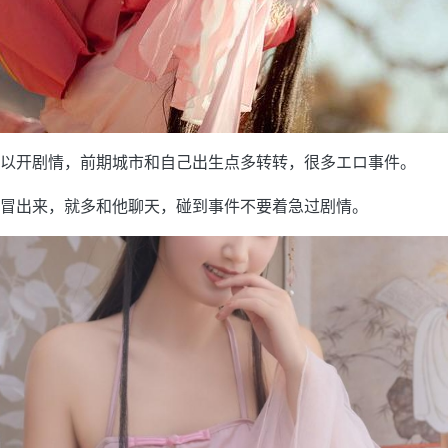
以开剧情，前期城市和自己出生点多转转，很多エロ事件。
冒出来，就多和他聊天，碰到事件不要着急过剧情。