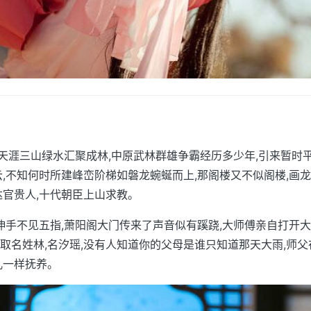
,似天涯三山绿水汇聚成林,中原武林群雄争霸经历多少年,引来暂时
云,不知何时所建峰峦阶梯如磐龙蜿蜒而上,那阁楼又不似阁楼,画龙
达官贵人,十代朝臣上山求教。
,伸手不见五指,萧阳阁大门传来了声音似有蹊跷,大师傅亲自打开大
取名姓林,名汐瑶,没有人知道你的父母是谁只知道那天大雨,师
儿一样抚养。