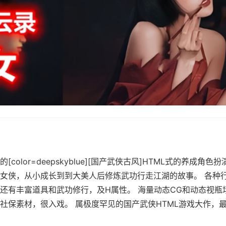
color=deepskyblue][国产武侠古风]HTML式的养成角色
女侠，从小成长到到大美人后修炼武功行走江湖的故事。 各种
还有丰富道具和武功修行，及H属性。 海量动态CG和动态视瓶
保素材，很入戏。 属极度罕见的国产武侠HTML游戏大作，最新版