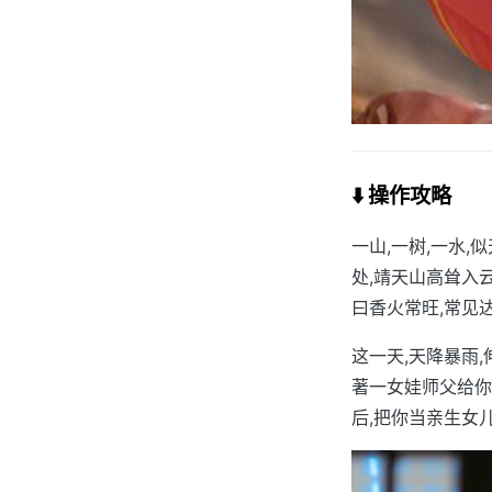
⬇️ 操作攻略
一山,一树,一水
处,靖天山高耸入
曰香火常旺,常见
这一天,天降暴雨
著一女娃师父给你
后,把你当亲生女