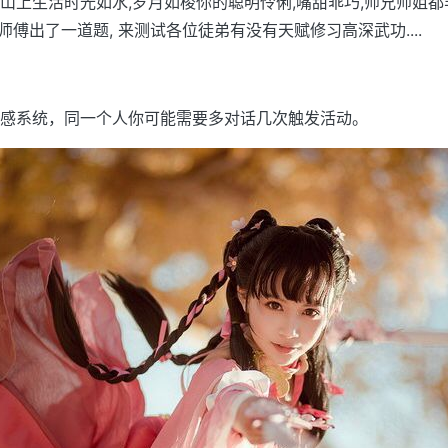
山上生活时光如水,岁月如梭你的聪明伶俐,嘴甜乖巧,师兄师姐
师傅出了一道题, 来测试各位徒弟有没有天赋修习高深武功....
感系统，同一个人你可能需要多对话几次触发活动。