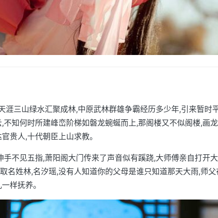
,似天涯三山绿水汇聚成林,中原武林群雄争霸经历多少年,引来暂时
云,不知何时所建峰峦阶梯如磐龙蜿蜒而上,那阁楼又不似阁楼,画龙
达官贵人,十代朝臣上山求教。
,伸手不见五指,萧阳阁大门传来了声音似有蹊跷,大师傅亲自打开大
取名姓林,名汐瑶,没有人知道你的父母是谁只知道那天大雨,师
儿一样抚养。