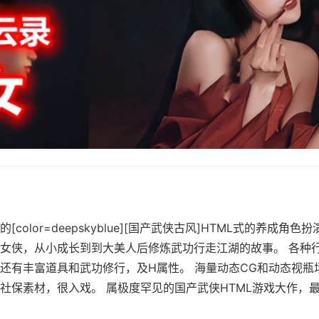
color=deepskyblue][国产武侠古风]HTML式的养成角色
女侠，从小成长到到大美人后修炼武功行走江湖的故事。 各种
还有丰富道具和武功修行，及H属性。 海量动态CG和动态视瓶
保素材，很入戏。 属极度罕见的国产武侠HTML游戏大作，最新版