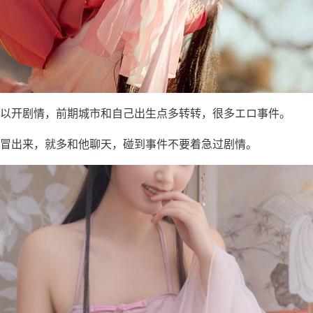
以开剧情，前期城市和自己出生点多转转，很多エロ事件。
冒出来，就多和他聊天，碰到事件不要着急过剧情。