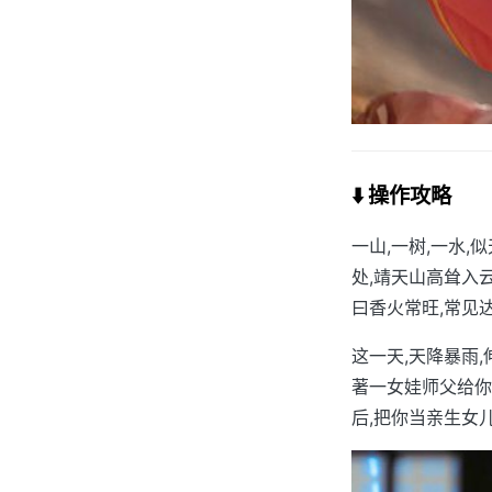
⬇️ 操作攻略
一山,一树,一水
处,靖天山高耸入
曰香火常旺,常见
这一天,天降暴雨
著一女娃师父给你
后,把你当亲生女