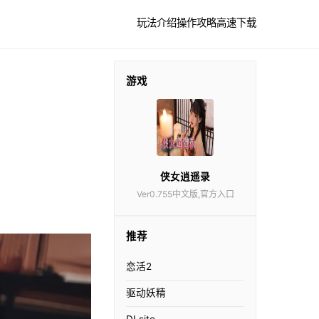
玩法介绍
操作攻略
高速下载
游戏
侠女逍遥录
Ver0.755中文版,官方入口
推荐
恋活2
驱动妖精
DLsite