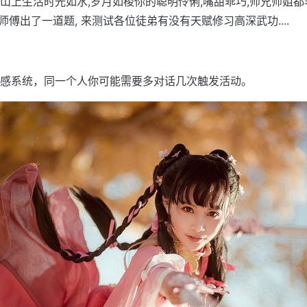
山上生活时光如水,岁月如梭你的聪明伶俐,嘴甜乖巧,师兄师姐
师傅出了一道题, 来测试各位徒弟有没有天赋修习高深武功....
感系统，同一个人你可能需要多对话几次触发活动。