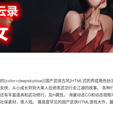
color=deepskyblue][国产武侠古风]HTML式的养成角色
女侠，从小成长到到大美人后修炼武功行走江湖的故事。 各种
还有丰富道具和武功修行，及H属性。 海量动态CG和动态视瓶
保素材，很入戏。 属极度罕见的国产武侠HTML游戏大作，最新版