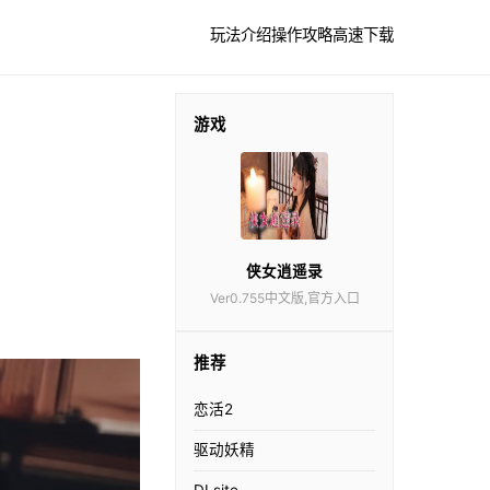
玩法介绍
操作攻略
高速下载
游戏
侠女逍遥录
Ver0.755中文版,官方入口
推荐
恋活2
驱动妖精
DLsite