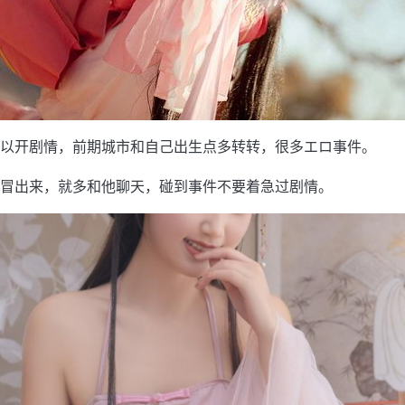
以开剧情，前期城市和自己出生点多转转，很多エロ事件。
冒出来，就多和他聊天，碰到事件不要着急过剧情。