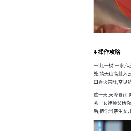
⬇️ 操作攻略
一山,一树,一水
处,靖天山高耸入
曰香火常旺,常见
这一天,天降暴雨
著一女娃师父给你
后,把你当亲生女