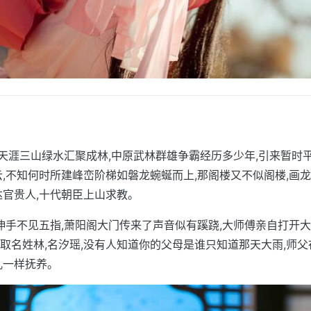
,似天涯三山绿水汇聚成林,中原武林群雄争霸经历多少年,引来暂时
云,不知何时所建峰峦阶梯如磐龙蜿蜒而上,那阁楼又不似阁楼,画龙
达官贵人,十代朝臣上山求教。
,伸手不见五指,萧阳阁大门传来了声音似有蹊跷,大师傅亲自打开大
取名姓林,名汐瑶,没有人知道你的父母是谁只知道那天大雨,师
儿一样抚养。