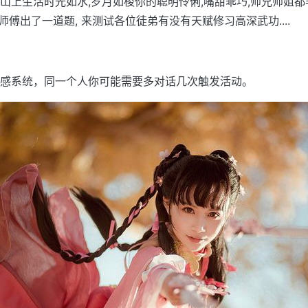
山上生活时光如水,岁月如梭你的聪明伶俐,嘴甜乖巧,师兄师姐
师傅出了一道题, 来测试各位徒弟有没有天赋修习高深武功....
感系统，同一个人你可能需要多对话几次触发活动。