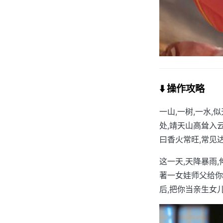
⬇️ 操作攻略
一山,一树,一水
处,靖天山高耸入
曰香火常旺,常见
这一天,天降暴雨
著一女娃师父给你
后,把你当亲生女