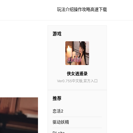
玩法介绍
操作攻略
高速下载
游戏
侠女逍遥录
Ver0.755中文版,官方入口
推荐
恋活2
驱动妖精
DLsite