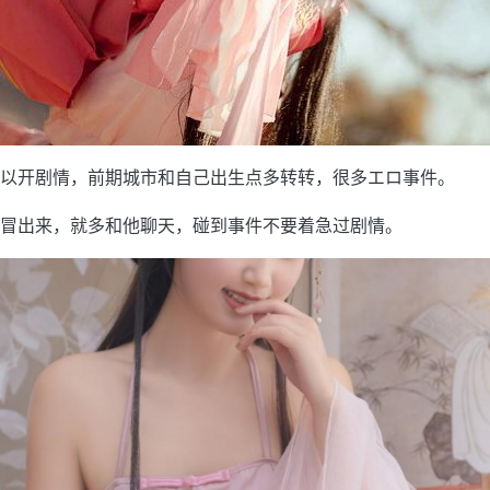
以开剧情，前期城市和自己出生点多转转，很多エロ事件。
冒出来，就多和他聊天，碰到事件不要着急过剧情。