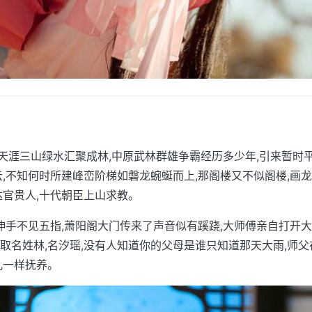
,似天涯三山绿水汇聚成林,中原武林群雄争霸经历多少年,引来暂时
云,不知何时所建峰峦阶梯如磐龙蜿蜒而上,那阁楼又不似阁楼,画龙
达官贵人,十代朝臣上山求教。
,伸手不见五指,萧阳阁大门传来了声音似有蹊跷,大师傅亲自打开大
取名姓林,名汐瑶,没有人知道你的父母是谁只知道那天大雨,师
儿一样抚养。