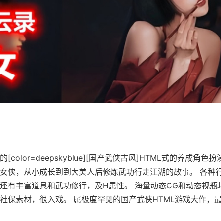
color=deepskyblue][国产武侠古风]HTML式的养成角色
女侠，从小成长到到大美人后修炼武功行走江湖的故事。 各种
还有丰富道具和武功修行，及H属性。 海量动态CG和动态视瓶
保素材，很入戏。 属极度罕见的国产武侠HTML游戏大作，最新版