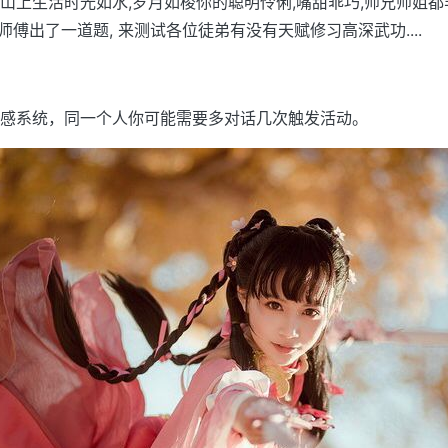
山上生活时光如水,岁月如梭你的聪明伶俐,嘴甜乖巧,师兄师姐
师傅出了一道题, 来测试各位徒弟有没有天赋修习高深武功....
感系统，同一个人你可能需要多对话几次触发活动。