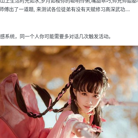
山上生活时光如水,岁月如梭你的聪明伶俐,嘴甜乖巧,师兄师姐
师傅出了一道题, 来测试各位徒弟有没有天赋修习高深武功....
感系统，同一个人你可能需要多对话几次触发活动。