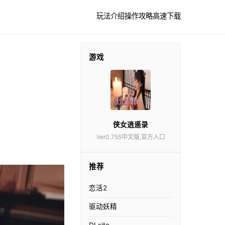
玩法介绍
操作攻略
高速下载
游戏
侠女逍遥录
Ver0.755中文版,官方入口
推荐
恋活2
驱动妖精
DLsite