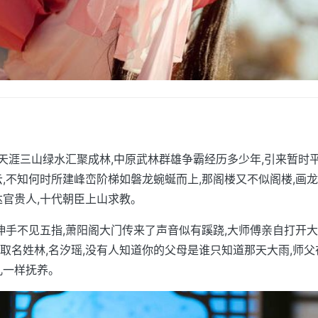
,似天涯三山绿水汇聚成林,中原武林群雄争霸经历多少年,引来暂时
云,不知何时所建峰峦阶梯如磐龙蜿蜒而上,那阁楼又不似阁楼,画龙
达官贵人,十代朝臣上山求教。
,伸手不见五指,萧阳阁大门传来了声音似有蹊跷,大师傅亲自打开大
取名姓林,名汐瑶,没有人知道你的父母是谁只知道那天大雨,师
儿一样抚养。