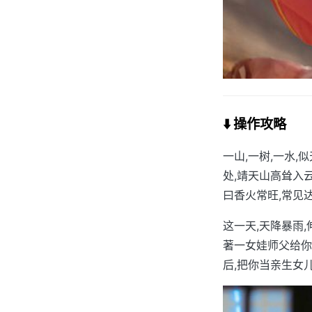
⬇️ 操作攻略
一山,一树,一水
处,靖天山高耸入
曰香火常旺,常见
这一天,天降暴雨
著一女娃师父给你
后,把你当亲生女