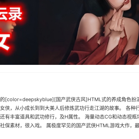
color=deepskyblue][国产武侠古风]HTML式的养成角色
女侠，从小成长到到大美人后修炼武功行走江湖的故事。 各种
还有丰富道具和武功修行，及H属性。 海量动态CG和动态视瓶
保素材，很入戏。 属极度罕见的国产武侠HTML游戏大作，最新版