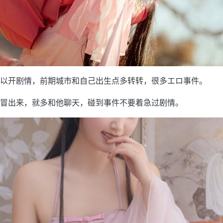
以开剧情，前期城市和自己出生点多转转，很多エロ事件。
冒出来，就多和他聊天，碰到事件不要着急过剧情。